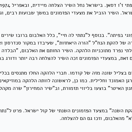
שראל. השיר הוביל את מצעדי הפזמונים במשך שבועות רבים, ו
גי בפיתה". בנוסף ל"נתתי לה חיי", כלל האלבום ברובו שירים 
רה של להקת הנח"ל "הורה היאחזות", שעיבדו במקור סנדרסון ו
ם בצליל שונה מזה של קודמו. חברי הלהקה החלו מתנסים בכלי
רים, מלוטרון, מוג, אורגן האמונד וחלילית. כמו כן, לראשונה לוותה הלהקה ב
נון האיטר" בוצעו בליווי תזמורת, וב"שיר המחירון" שרה מקה
ת השנה" במצעד הפזמונים השנתי של קול ישראל. פרט ל"נתתי 
א" מהאלבום, וזכו גם הם להצלחה.