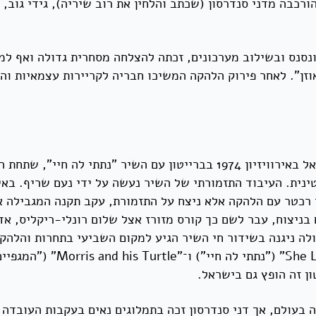
ת היא להקת רוק ישראלית שהוקמה בשנת 1973, והורכבה מדני סנדרסון (שכתב והלחין את רוב 
באוזן". לאחר פירוק הלהקה המשיכו חבריה לקריירות עצמאיות וה
בשנת 1974 בחרה רשות השידור בלהקה לייצג את ישראל באירוויזיון 1974 בב
וני רכטר עם הלהקה אלא ניצח על התזמורת, עקב תקנה המגבילה 
דם בניצוח, עבר לשם כך קורס מזורז אצל שלום רונלי-ריקליס, 
ה ניגנה בשידור חי השיר הגיע למקום השביעי בתחרות והלהקה 
משיריהם בגרסאות אנגליות: "
ון זה הופץ גם בישראל.
ה בעולם, אך דני סנדרסון זכה בתמלוגים נאים בעקבות העובדה