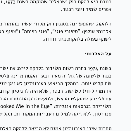
כוור
אפרים שמיר ויוני רכטר.
אלבומי אולפן: "סיפורי פוגי", "פוגי בפיתה" ו"צפוף 
לשתף פעולה בלהקות גזוז ודודה.
על האלבום:
שם קליט יותר. במהלך הביצוע באירוויזיון לא ניגן י
או זמרי ליווי) לשישה. רכטר, שלא היה לו ניסיון קו
עם פלייבק שהוקלט מראש, ולמעשה רק התזמורת הגדול
סנדרסון, ללא זיקה למילים העבריות המקוריות. תקליט
תחרות שירי האירוויזיון אמנם לא הביאה ללהקה הצלח