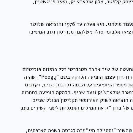
שיריה), גידי גוב, יצחק קלפטר, אלון אולארצ'יק, מאיר פניגשטיין,
הלהקה, שהתאפיינה בסגנון רוק מלודי עשיר בהומור נונסנס ובשילוב מערכונים, זכתה להצלחה מסחרית גדולה ואף למעמד פולחני. היא פעלה עד 1976 והוציאה שלושה
וציאו אלבומי סולו משלהם. סנדרסון וגוב המשיכו
רייטון עם השיר "נתתי לה חיי", שתחת המעטה של שיר אהבה סטנדרטי כלל רמיזות פוליטיות
כנגד שלטונה של גולדה מאיר ובעד הקמת מדינה פלסטינית. העיבוד התזמורתי של השיר נעשה על ידי נעם שריף. באירוויזיון עצמו הופיעה הלהקה בשם "Poogy", שהיה
את מספר המופיעים על הבמה (לרבות נגנים, רקדנים
אדוארד אולארצ'יק ונעם שריף. הלהקה הופיעה בתחרות
הוציאה לשוק האירופאי תקליטון הכולל שניים
She Looked Me in the Eye" ("נתתי לה חיי") ו־"Morris and his Turtle" ("המגפיים של ברוך"). את המילים האנגליות לשני השירים כתב
 שהשיר "נתתי לה חיי" זכה לגרסה בשפה הצרפתית,