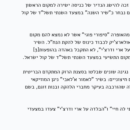
"Le Service Militaire" בביצועו של כוכב הזמר הצרפתי ז'ו דסאן. בישראל נחל השיר הצלחה מיידית, ובאפריל 1974 זכה להישג הנדיר של כניסה ישירה למקום הראשון
גם נבחר כ"שיר השנה" במצעד השנתי תשל"ד של קול
מהאופרה "סיפורי פוגי" אשר לא נמצא להם מקום
אולארצ'יק לכבוד כינוס של להקת הנח"ל. השיר
בגרסת הלהקה זכה לאהדה רבה בהופעות והפך לחלק בלתי נפרד מתוכניות הלהקה. השיר החותם את האלבום, "הבלדה על ארי ודרצ'י", לא התקבל באהדה בהופעות[3]
 נגינה שונים שבלטו בסצנת הרוק המתקדם הבריטית
מוזיקאים חיצוניים: בשיר "לאמור א'לאבי" ניגן המוזיקאי
לה שהורכבה בעיקר מחברי הלהקה ובנות זוגם, בשם
לה חיי" ו"הבלדה על ארי ודרצ'י" צעדו במצעדי