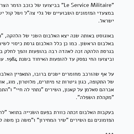
במצעדי הפזמונים השבועיים של גלי צה"ל ושל קול י
ישראל.
באוגוסט באותה שנה יצא האלבום השני של הלהקה, "פו
באלבום הראשון. כמו כן כלל האלבום גרסת כיסוי לשי
וביצועו החי נפסק עד להופעות האיחוד בשנת 1984. עם זאת, במצעדי הפזמונים זכה השיר להצלחה רבה יותר ודורג במקום התשיעי במצעד השנתי תשל"ד של קול ישראל.
על אף שהורכב מחומרים ישנים ברובו, התאפיין האלבו
של התקופה, כגון גיטרות 12 מית
אברהם סאלמן על קאנון, השירים "נתתי לה חיי" ו"התמ
"מקהלת השפלה".
בעקבות האלבום זכתה כוורת בפעם השנייה בתואר "להק
הפזמונים גם השירים "שיר המחירון" ו"משה כן משה ל