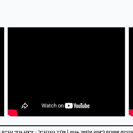
כויות שמורות ליצחק קלפטר 2024 |
אלדד בוברוביץ' - עיצוב גרפי ובניית 