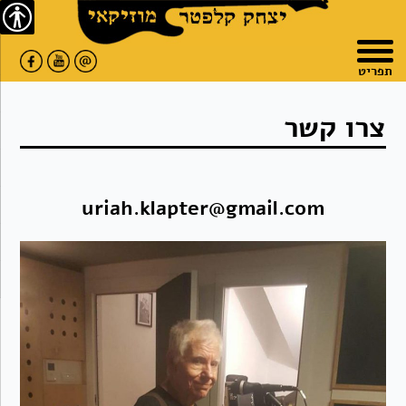
צרו
מפת
עבור
נגישו
קשר
האתר
לתוכן
תפריט
צרו קשר
uriah.klapter@gmail.com